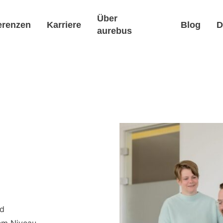
Über
erenzen
Karriere
Blog
D
aurebus
nd