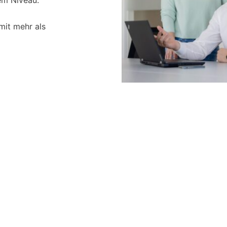
em Niveau.
mit mehr als
aurebus-consultants