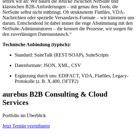
setzen wir an: Wir bauen die Brücke zwischen NetSuite und
klassischen B2B-Anforderungen – mit genau den Tools, die
NetSuite selbst nicht mitbringt. Ob strukturierte Flatfiles, VDA-
Nachrichten oder spezielle Versandavis-Formate – wir kümmern uns
darum. Entscheidend ist dabei immer die enge Abstimmung mit den
NetSuite-Administratoren – die kennen die Prozesse, wir sorgen für
den zuverlässigen Datenaustausch.“
Technische Anbindung (typisch):
Standard: SuiteTalk (REST/SOAP), SuiteScripts
Datenformate: JSON, XML, CSV
Ergänzung durch uns: EDIFACT, VDA, Flatfiles, Legacy-
Protokolle (z. B. X.400, OFTP2)
aurebus B2B Consulting & Cloud
Services
Portfolio im Überblick
Jetzt Termin vereinbaren